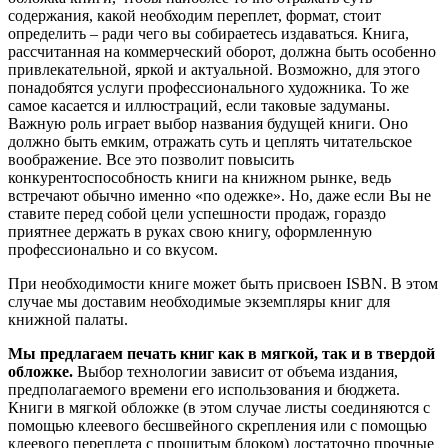
содержания, какой необходим переплет, формат, стоит
определить – ради чего вы собираетесь издаваться. Книга,
рассчитанная на коммерческий оборот, должна быть особенно
привлекательной, яркой и актуальной. Возможно, для этого
понадобятся услуги профессионального художника. То же
самое касается и иллюстраций, если таковые задуманы.
Важную роль играет выбор названия будущей книги. Оно
должно быть емким, отражать суть и цеплять читательское
воображение. Все это позволит повысить
конкурентоспособность книги на книжном рынке, ведь
встречают обычно именно «по одежке». Но, даже если Вы не
ставите перед собой цели успешности продаж, гораздо
приятнее держать в руках свою книгу, оформленную
профессионально и со вкусом.
При необходимости книге может быть присвоен ISBN. В этом
случае мы доставим необходимые экземпляры книг для
книжной палаты.
Мы предлагаем печать книг как в мягкой, так и в твердой
обложке.
Выбор технологии зависит от объема издания,
предполагаемого времени его использования и бюджета.
Книги в мягкой обложке (в этом случае листы соединяются с
помощью клеевого бесшвейного скрепления или с помощью
клеевого переплета с прошитым блоком) достаточно прочные